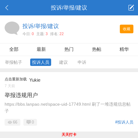
投诉/举报/建议
投诉/举报/建议
收藏
今日:
0
主题:
3
排名:
22
全部
最新
热门
热帖
精华
举报帖子
投诉人员
建议
申诉
点击重新加载
Yukie
7 天前
举报违规用户
https://bbs.lanpao.net/space-uid-17749.html 刷了一堆违规信息帖
子
66
0
#投诉人员
天天打卡