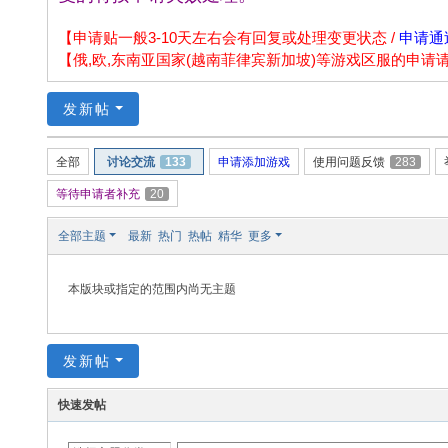
np
ao
【申请贴一般3-10天左右会有回复或处理变更状态 /
申请通
【俄,欧,东南亚国家(越南菲律宾新加坡)等游戏区服的申
.n
et
发新帖
全部
讨论交流
133
申请添加游戏
使用问题反馈
283
等待申请者补充
20
全部主题
最新
热门
热帖
精华
更多
本版块或指定的范围内尚无主题
发新帖
快速发帖