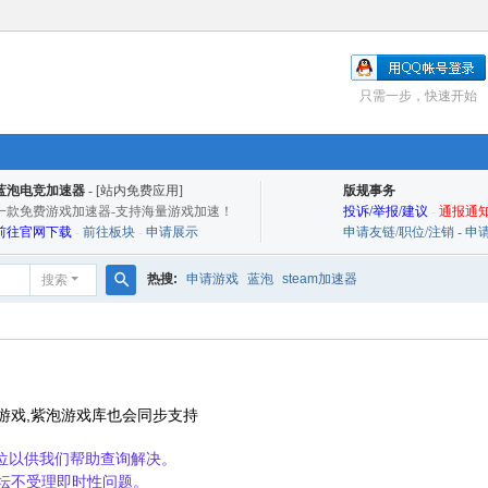
只需一步，快速开始
蓝泡电竞加速器
- [站内免费应用]
版规事务
一款免费游戏加速器-支持海量游戏加速！
投诉/举报/建议
-
通报通知
前往官网下载
-
前往板块
-
申请展示
申请友链/职位/注销 - 
热搜:
申请游戏
蓝泡
steam加速器
搜索
搜
索
游戏,紫泡游戏库也会同步支持
9位以供我们帮助查询解决。
坛不受理即时性问题。