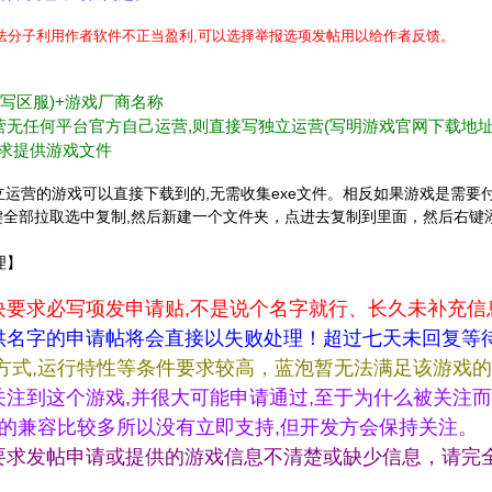
不法分子利用作者软件不正当盈利,可以选择举报选项发帖用以给作者反馈。
不写区服)+游戏厂商名称
c)等或独立运营无任何平台官方自己运营,则直接写独立运营(写明游戏官网下载地址
要求提供游戏文件
的或官方网站独立运营的游戏可以直接下载到的,无需收集exe文件。相反如果游
右键全部拉取选中复制,然后新建一个文件夹，点进去复制到里面，然后右键添加成压
理】
块要求必写项发申请贴,不是说个名字就行、长久未补充信
供名字的申请帖将会直接以失败处理！超过七天未回复等
方式,运行特性等条件要求较高，蓝泡暂无法满足该游戏
注到这个游戏,并很大可能申请通过,至于为什么被关注而
做的兼容比较多所以没有立即支持,但开发方会保持关注。
要求发帖申请或提供的游戏信息不清楚或缺少信息，请完