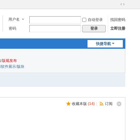
切
换
用户名
自动登录
找回密码
到
宽
密码
立即注册
登录
版
快捷导航
/版规发布
申请软件展示/版块
收藏本版
(
14
)
|
订阅