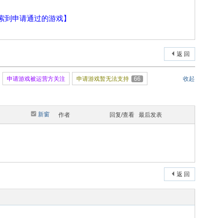
索到申请通过的游戏】
返 回
申请游戏被运营方关注
申请游戏暂无法支持
66
收起
新窗
作者
回复/查看
最后发表
返 回