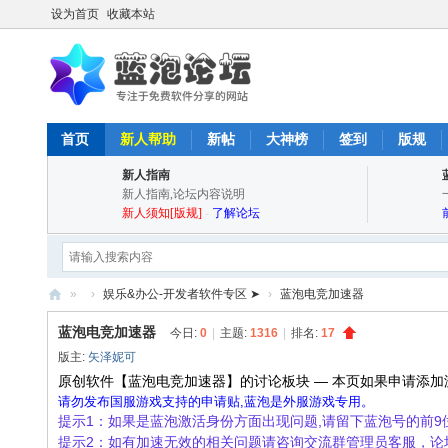
设为首页
收藏本站
首页
新人帮助
新帖
大神榜
签到
版规
新人指南
新人指南,论坛内容说明
新人须知[版规]
-
了解论坛
»
›
娱乐&办公-开发者软件专区 ➤
›
蓝泡电竞加速器
蓝
蓝泡电竞加速器
今日:
0
|
主题:
1316
|
排名:
17
泡
版主:
矢泽妮可
论
原创软件【蓝泡电竞加速器】的讨论板块 — 本页如果申请添加
请勿发布国服游戏支持的申请贴,蓝泡是外服游戏专用。
坛
提示1：如果是蓝泡激活身份方面出现问题,请留下蓝泡号的前
-
提示2：如有加速无效的相关问题请咨询交流群管理员客服，论