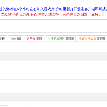
过的游戏在6个小时左右加入游戏库,介时重新打开蓝泡客户端即可搜
请请勿发帖申请,蓝泡现有条件暂无法支持，有条件自然回逐一支持。】
举报
其他
7
运营方
29
申请游戏通过
637
申请游戏失败
141