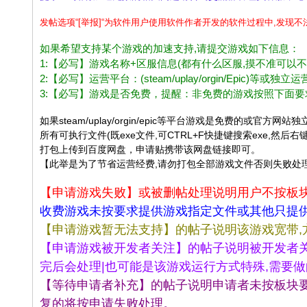
办
发帖选项“[举报]“为软件用户使用软件作者开发的软件过程中,发现
公
如果希望支持某个游戏的加速支持,请提交游戏如下信息：
娱
1:【必写】游戏名称+区服信息(都有什么区服,摸不准可以
乐
2:【必写】运营平台：(steam/uplay/orgin/Epi
软
3:【必写】游戏是否免费，提醒：非免费的游戏按照下面
件
如果steam/uplay/orgin/epic等平台游戏是免费
学
所有可执行文件(既exe文件,可CTRL+F快捷键搜索exe,然后
打包上传到百度网盘，申请贴携带该网盘链接即可。
习
【此举是为了节省运营经费,请勿打包全部游戏文件否则失败处
交
【申请游戏失败】或被删帖处理说明用户不按板
流
收费游戏未按要求提供游戏指定文件或其他只提
论
【申请游戏暂无法支持】的帖子说明该游戏宽带,
坛
【申请游戏被开发者关注】的帖子说明被开发者关
|b
完后会处理|也可能是该游戏运行方式特殊,需要
bs
【等待申请者补充】的帖子说明申请者未按板块
.la
复的将按申请失败处理。