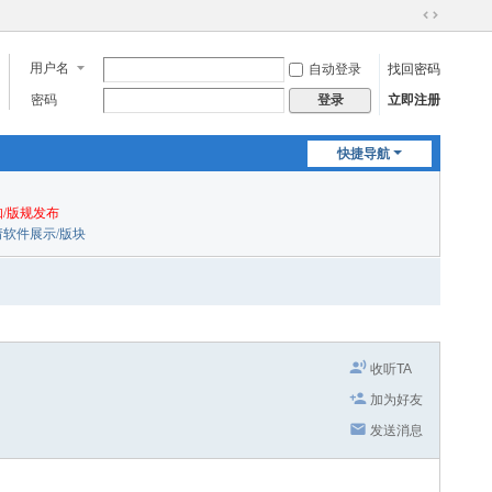
切
换
用户名
自动登录
找回密码
到
宽
密码
立即注册
登录
版
快捷导航
/版规发布
申请软件展示/版块
收听TA
加为好友
发送消息