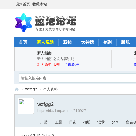
设为首页
收藏本站
首页
新人帮助
新帖
大神榜
签到
版规
新人指南
新人指南,论坛内容说明
新人须知[版规]
-
了解论坛
›
wzfgg2
›
个人资料
蓝
wzfgg2
泡
https://bbs.lanpao.net/?16927
论
广播
主题
日志
相册
记录
分享
留言
坛
-
wzfgg2
(UID: 16927)