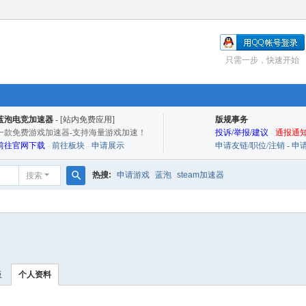
只需一步，快速开始
蓝泡电竞加速器
- [站内免费应用]
版规事务
一款免费游戏加速器-支持海量游戏加速！
投诉/举报/建议
-
通报通知
前往官网下载
-
前往板块
-
申请展示
申请友链/职位/注销 - 
热搜:
申请游戏
蓝泡
steam加速器
搜索
搜
索
板
个人资料