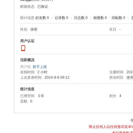
办
邮箱状态
已验证
公
统计信息
好友数 0
|
记录数 0
|
日志数 0
|
相册数 0
|
回帖数 0
|
娱
性别
保密
生日
-
乐
软
用户认证
件
学
活跃概况
习
用户组
新手上路
在线时间
2 小时
注册时间
202
交
上次发表时间
2024-9-6 09:12
所在时区
使
流
统计信息
论
已用空间
0 B
积分
4
坛
贡献
0
|b
bs
.la
禁止任何人以任何形式在本论