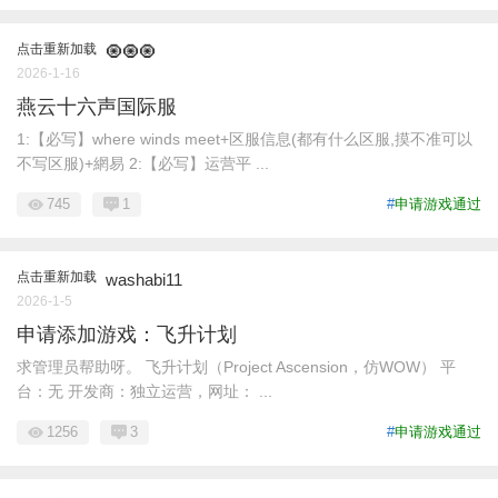
点击重新加载
🧿🧿🧿
2026-1-16
燕云十六声国际服
1:【必写】where winds meet+区服信息(都有什么区服,摸不准可以
不写区服)+網易 2:【必写】运营平 ...
745
1
#
申请游戏通过
点击重新加载
washabi11
2026-1-5
申请添加游戏：飞升计划
求管理员帮助呀。 飞升计划（Project Ascension，仿WOW） 平
台：无 开发商：独立运营，网址： ...
1256
3
#
申请游戏通过