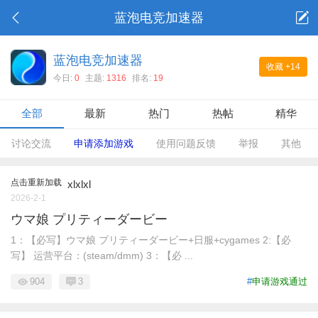
蓝泡电竞加速器
蓝泡电竞加速器
收藏
+14
今日:
0
主题:
1316
排名:
19
全部
最新
热门
热帖
精华
讨论交流
申请添加游戏
使用问题反馈
举报
其他
点击重新加载
xlxlxl
2026-2-1
ウマ娘 プリティーダービー
1：【必写】ウマ娘 プリティーダービー+日服+cygames 2:【必
写】 运营平台：(steam/dmm) 3：【必 ...
904
3
#
申请游戏通过