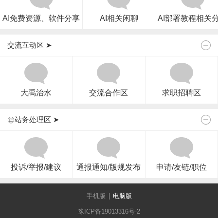
AI免费资源、软件分享
AI相关闲聊
AI部署教程相关
交流互动区 ➤
大禹治水
交流合作区
求职招聘区
㊣站务处理区 ➤
投诉/举报/建议
通报通知/版规发布
申请/友链/职位
手机版
|
电脑版
豫ICP备19013316号-2