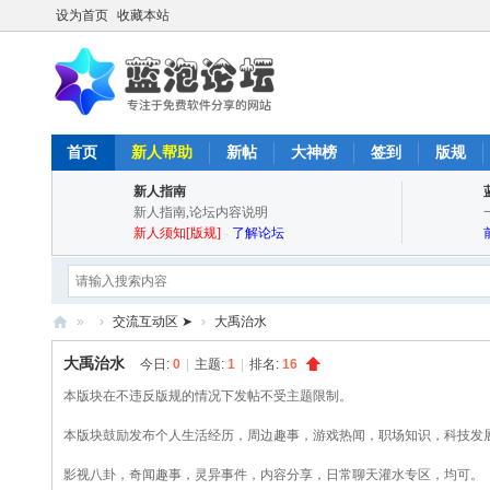
设为首页
收藏本站
首页
新人帮助
新帖
大神榜
签到
版规
新人指南
新人指南,论坛内容说明
新人须知[版规]
-
了解论坛
»
›
交流互动区 ➤
›
大禹治水
蓝
大禹治水
今日:
0
|
主题:
1
|
排名:
16
泡
本版块在不违反版规的情况下发帖不受主题限制。
论
本版块鼓励发布个人生活经历，周边趣事，游戏热闻，职场知识，科技发
坛
影视八卦，奇闻趣事，灵异事件，内容分享，日常聊天灌水专区，均可。
-