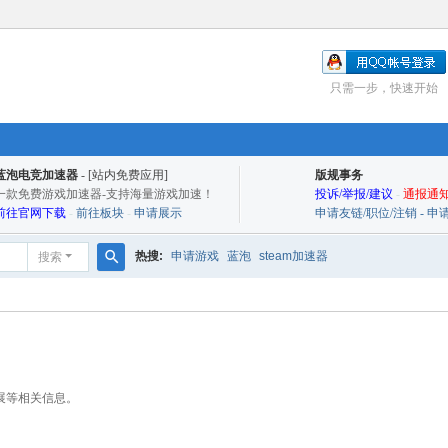
只需一步，快速开始
蓝泡电竞加速器
- [站内免费应用]
版规事务
一款免费游戏加速器-支持海量游戏加速！
投诉/举报/建议
-
通报通知
前往官网下载
-
前往板块
-
申请展示
申请友链/职位/注销 - 
热搜:
申请游戏
蓝泡
steam加速器
搜索
搜
索
展等相关信息。