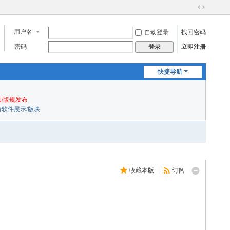
切
换
用户名
自动登录
找回密码
到
宽
密码
立即注册
登录
版
快捷导航
/版规发布
申请软件展示/版块
收藏本版
|
订阅