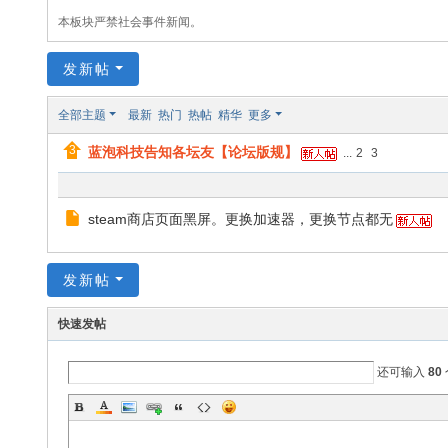
办
本板块严禁社会事件新闻。
公
发新帖
娱
乐
全部主题
最新
热门
热帖
精华
更多
软
蓝泡科技告知各坛友【论坛版规】
...
2
3
件
学
steam商店页面黑屏。更换加速器，更换节点都无
习
交
发新帖
流
论
快速发帖
坛
|b
还可输入
80
bs
.la