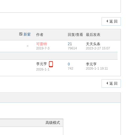
返 回
新窗
作者
回复/查看
最后发表
可蕾特
21
天天头条
2019-7-3
79614
2023-2-27 15:07
隐
藏
置
顶
李元亨
帖
0
李元亨
742
2026-1-1 19:11
2026-1-1
返 回
高级模式