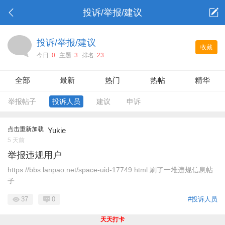
投诉/举报/建议
投诉/举报/建议
收藏
今日:
0
主题:
3
排名:
23
全部
最新
热门
热帖
精华
举报帖子
投诉人员
建议
申诉
点击重新加载
Yukie
5 天前
举报违规用户
https://bbs.lanpao.net/space-uid-17749.html 刷了一堆违规信息帖
子
37
0
#投诉人员
天天打卡