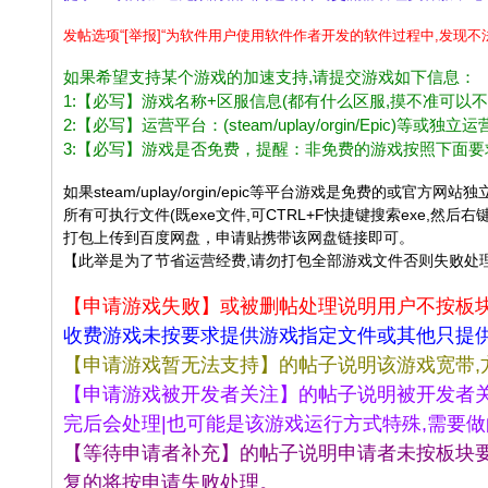
办
发帖选项“[举报]“为软件用户使用软件作者开发的软件过程中,发现
公
如果希望支持某个游戏的加速支持,请提交游戏如下信息：
娱
1:【必写】游戏名称+区服信息(都有什么区服,摸不准可以
乐
2:【必写】运营平台：(steam/uplay/orgin/Epi
软
3:【必写】游戏是否免费，提醒：非免费的游戏按照下面
件
如果steam/uplay/orgin/epic等平台游戏是免费
学
所有可执行文件(既exe文件,可CTRL+F快捷键搜索exe,然后
打包上传到百度网盘，申请贴携带该网盘链接即可。
习
【此举是为了节省运营经费,请勿打包全部游戏文件否则失败处
交
【申请游戏失败】或被删帖处理说明用户不按板
流
收费游戏未按要求提供游戏指定文件或其他只提
论
【申请游戏暂无法支持】的帖子说明该游戏宽带,
坛
【申请游戏被开发者关注】的帖子说明被开发者关
|b
完后会处理|也可能是该游戏运行方式特殊,需要
bs
【等待申请者补充】的帖子说明申请者未按板块
.la
复的将按申请失败处理。