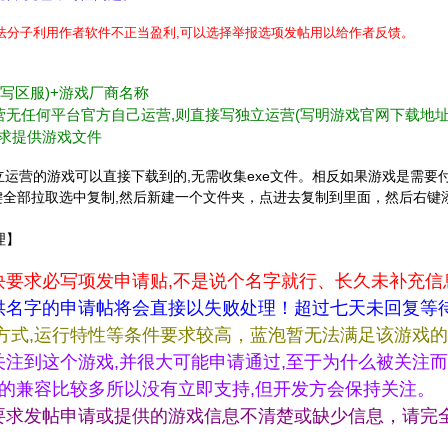
不法分子利用作者软件不正当盈利,可以选择举报选项发帖用以给作者反馈。
不写区服)+游戏厂商名称
c)等或独立运营无任何平台官方自己运营,则直接写独立运营(写明游戏官网下载地址
要求提供游戏文件
的或官方网站独立运营的游戏可以直接下载到的,无需收集exe文件。相反如果游
右键全部拉取选中复制,然后新建一个文件夹，点进去复制到里面，然后右键添加成压
理】
块要求必写项发申请贴,不是说个名字就行、长久未补充信
供名字的申请帖将会直接以失败处理！超过七天未回复等
方式,运行特性等条件要求较高，蓝泡暂无法满足该游戏
注到这个游戏,并很大可能申请通过,至于为什么被关注而
做的兼容比较多所以没有立即支持,但开发方会保持关注。
要求发帖申请或提供的游戏信息不清楚或缺少信息，请完