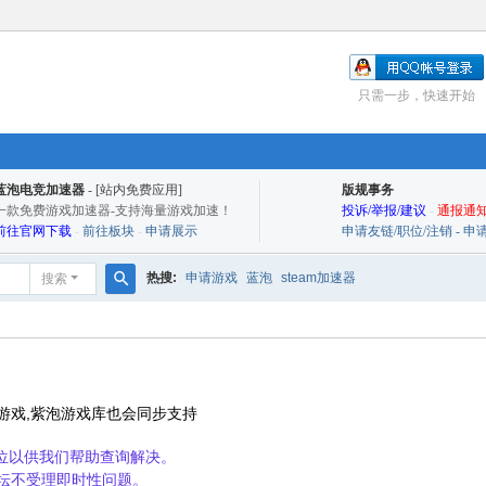
只需一步，快速开始
蓝泡电竞加速器
- [站内免费应用]
版规事务
一款免费游戏加速器-支持海量游戏加速！
投诉/举报/建议
-
通报通知
前往官网下载
-
前往板块
-
申请展示
申请友链/职位/注销 - 
热搜:
申请游戏
蓝泡
steam加速器
搜索
搜
索
游戏,紫泡游戏库也会同步支持
9位以供我们帮助查询解决。
坛不受理即时性问题。