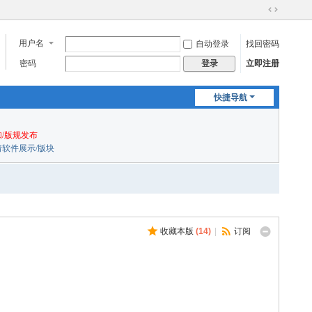
切
换
用户名
自动登录
找回密码
到
宽
密码
立即注册
登录
版
快捷导航
/版规发布
申请软件展示/版块
收藏本版
(
14
)
|
订阅