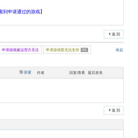
索到申请通过的游戏】
返 回
申请游戏被运营方关注
申请游戏暂无法支持
66
收起
新窗
作者
回复/查看
最后发表
返 回