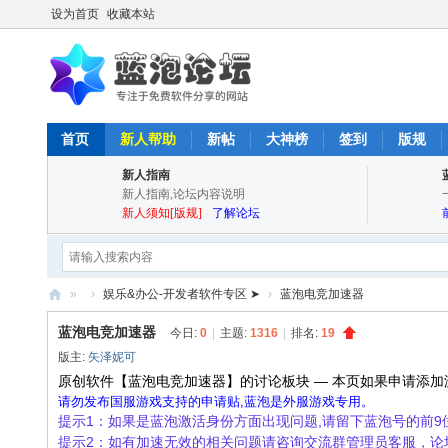
设为首页
收藏本站
首页
新人帮助
新帖
大神榜
签到
版规
新人指南
新人指南,论坛内容说明
新人须知[版规]
-
了解论坛
»
›
娱乐&办公-开发者软件专区 ➤
›
蓝泡电竞加速器
蓝
蓝泡电竞加速器
今日:
0
|
主题:
1316
|
排名:
19
泡
版主:
矢泽妮可
论
原创软件【蓝泡电竞加速器】的讨论板块 — 本页如果申请添加
请勿发布国服游戏支持的申请贴,蓝泡是外服游戏专用。
坛
提示1：如果是蓝泡激活身份方面出现问题,请留下蓝泡号的前
-
提示2：如有加速无效的相关问题请咨询交流群管理员客服，论