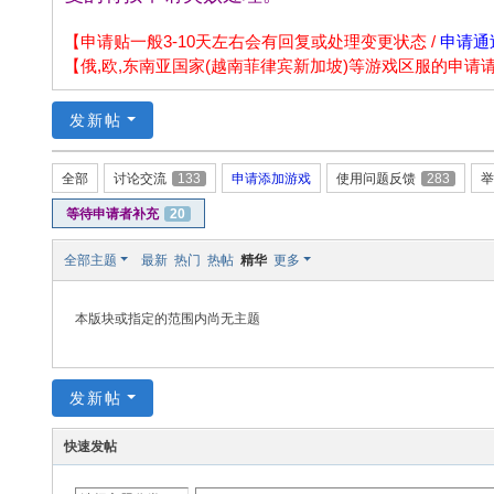
np
ao
【申请贴一般3-10天左右会有回复或处理变更状态 /
申请通
【俄,欧,东南亚国家(越南菲律宾新加坡)等游戏区服的申
.n
et
发新帖
全部
讨论交流
133
申请添加游戏
使用问题反馈
283
举
等待申请者补充
20
全部主题
最新
热门
热帖
精华
更多
本版块或指定的范围内尚无主题
发新帖
快速发帖