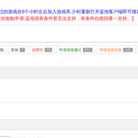
过的游戏在6个小时左右加入游戏库,介时重新打开蓝泡客户端即可搜
请请勿发帖申请,蓝泡现有条件暂无法支持，有条件自然回逐一支持。】
报
其他
7
运营方
29
申请游戏通过
637
申请游戏失败
141