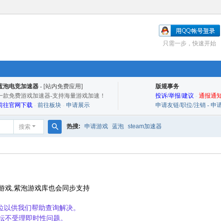
只需一步，快速开始
蓝泡电竞加速器
- [站内免费应用]
版规事务
一款免费游戏加速器-支持海量游戏加速！
投诉/举报/建议
-
通报通知
前往官网下载
-
前往板块
-
申请展示
申请友链/职位/注销 - 
热搜:
申请游戏
蓝泡
steam加速器
搜索
搜
索
游戏,紫泡游戏库也会同步支持
9位以供我们帮助查询解决。
坛不受理即时性问题。