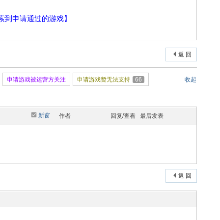
索到申请通过的游戏】
返 回
申请游戏被运营方关注
申请游戏暂无法支持
66
收起
新窗
作者
回复/查看
最后发表
返 回