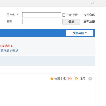
切
换
用户名
自动登录
找回密码
到
宽
密码
立即注册
登录
版
快捷导航
/版规发布
申请软件展示/版块
收藏本版
(
14
)
|
订阅