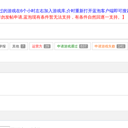
过的游戏在6个小时左右加入游戏库,介时重新打开蓝泡客户端即可搜
请请勿发帖申请,蓝泡现有条件暂无法支持，有条件自然回逐一支持。】
举报
其他
7
运营方
29
申请游戏通过
637
申请游戏失败
141