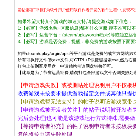
办
发帖选项“[举报]“为软件用户使用软件作者开发的软件过程中,发现
公
如果希望支持某个游戏的加速支持,请提交游戏如下信息：
娱
1:【必写】游戏名称+区服信息(都有什么区服,摸不准可以
乐
2:【必写】运营平台：(steam/uplay/orgin/Epi
软
3:【必写】游戏是否免费，提醒：非免费的游戏按照下面
件
如果steam/uplay/orgin/epic等平台游戏是免费
学
所有可执行文件(既exe文件,可CTRL+F快捷键搜索exe,然后
打包上传到百度网盘，申请贴携带该网盘链接即可。
习
【此举是为了节省运营经费,请勿打包全部游戏文件否则失败处
交
【申请游戏失败】或被删帖处理说明用户不按板
流
收费游戏未按要求提供游戏指定文件或其他只提
论
【申请游戏暂无法支持】的帖子说明该游戏宽带,
坛
【申请游戏被开发者关注】的帖子说明被开发者关
|b
完后会处理|也可能是该游戏运行方式特殊,需要
bs
【等待申请者补充】的帖子说明申请者未按板块
.la
复的将按申请失败处理。