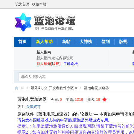
设为首页
收藏本站
首页
新人帮助
新帖
大神榜
签到
版规
新人指南
新人指南,论坛内容说明
新人须知[版规]
-
了解论坛
»
›
娱乐&办公-开发者软件专区 ➤
›
蓝泡电竞加速器
蓝
蓝泡电竞加速器
今日:
0
|
主题:
1316
|
排名:
19
泡
版主:
矢泽妮可
论
原创软件【蓝泡电竞加速器】的讨论板块 — 本页如果申请添加
请勿发布国服游戏支持的申请贴,蓝泡是外服游戏专用。
坛
提示1：如果是蓝泡激活身份方面出现问题,请留下蓝泡号的前
-
提示2：如有加速无效的相关问题请咨询交流群管理员客服，论