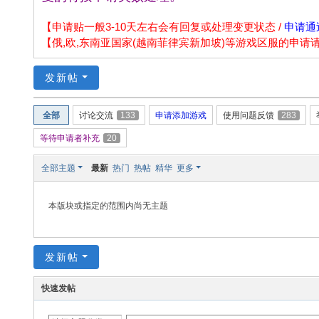
np
ao
【申请贴一般3-10天左右会有回复或处理变更状态 /
申请通
【俄,欧,东南亚国家(越南菲律宾新加坡)等游戏区服的申
.n
et
发新帖
全部
讨论交流
133
申请添加游戏
使用问题反馈
283
等待申请者补充
20
全部主题
最新
热门
热帖
精华
更多
本版块或指定的范围内尚无主题
发新帖
快速发帖