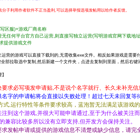
不法分子利用作者软件不正当盈利,可以选择举报选项发帖用以给作者反馈。
不写区服)+游戏厂商名称
c)等或独立运营无任何平台官方自己运营,则直接写独立运营(写明游戏官网下载地址
要求提供游戏文件
的或官方网站独立运营的游戏可以直接下载到的,无需收集exe文件。相反如果游
右键全部拉取选中复制,然后新建一个文件夹，点进去复制到里面，然后右键添加成压
理】
块要求必写项发申请贴,不是说个名字就行、长久未补充信
供名字的申请帖将会直接以失败处理！超过七天未回复等
方式,运行特性等条件要求较高，蓝泡暂无法满足该游戏
注到这个游戏,并很大可能申请通过,至于为什么被关注而
做的兼容比较多所以没有立即支持,但开发方会保持关注。
要求发帖申请或提供的游戏信息不清楚或缺少信息，请完