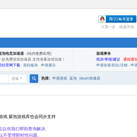
只需一步，快速开始
蓝泡电竞加速器
- [站内免费应用]
版规事务
一款免费游戏加速器-支持海量游戏加速！
投诉/举报/建议
-
通报通知
前往官网下载
-
前往板块
-
申请展示
申请友链/职位/注销 - 
热搜:
申请游戏
蓝泡
steam加速器
搜索
搜
索
游戏,紫泡游戏库也会同步支持
9位以供我们帮助查询解决。
坛不受理即时性问题。