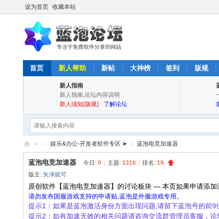
设为首页
收藏本站
首页
新人帮助
新帖
大神榜
签到
版规
新人指南
新人指南,论坛内容说明
新人须知[版规]
-
了解论坛
»
›
娱乐&办公-开发者软件专区 ➤
›
蓝泡电竞加速器
蓝
蓝泡电竞加速器
今日:
0
|
主题:
1316
|
排名:
19
泡
版主:
矢泽妮可
论
原创软件【蓝泡电竞加速器】的讨论板块 — 本页如果申请添加
请勿发布国服游戏支持的申请贴,蓝泡是外服游戏专用。
坛
提示1：如果是蓝泡激活身份方面出现问题,请留下蓝泡号的前
-
提示2：如有加速无效的相关问题请咨询交流群管理员客服，论