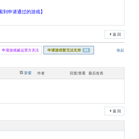
索到申请通过的游戏】
返 回
申请游戏被运营方关注
申请游戏暂无法支持
66
收起
新窗
作者
回复/查看
最后发表
返 回