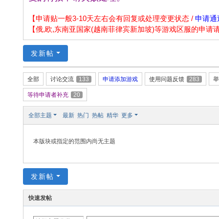
np
ao
【申请贴一般3-10天左右会有回复或处理变更状态 /
申请通
【俄,欧,东南亚国家(越南菲律宾新加坡)等游戏区服的申
.n
et
发新帖
全部
讨论交流
133
申请添加游戏
使用问题反馈
283
举
等待申请者补充
20
全部主题
最新
热门
热帖
精华
更多
本版块或指定的范围内尚无主题
发新帖
快速发帖