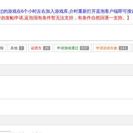
过的游戏在6个小时左右加入游戏库,介时重新打开蓝泡客户端即可搜
请请勿发帖申请,蓝泡现有条件暂无法支持，有条件自然回逐一支持。】
报
其他
7
运营方
29
申请游戏通过
637
申请游戏失败
141