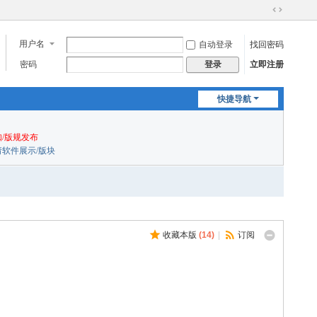
切
换
用户名
自动登录
找回密码
到
宽
密码
立即注册
登录
版
快捷导航
/版规发布
申请软件展示/版块
收藏本版
(
14
)
|
订阅