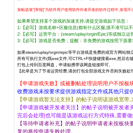
办
发帖选项“[举报]“为软件用户使用软件作者开发的软件过程中,发现
公
如果希望支持某个游戏的加速支持,请提交游戏如下信息：
娱
1:【必写】游戏名称+区服信息(都有什么区服,摸不准可以
乐
2:【必写】运营平台：(steam/uplay/orgin/Epi
软
3:【必写】游戏是否免费，提醒：非免费的游戏按照下面
件
如果steam/uplay/orgin/epic等平台游戏是免费
学
所有可执行文件(既exe文件,可CTRL+F快捷键搜索exe,然后
打包上传到百度网盘，申请贴携带该网盘链接即可。
习
【此举是为了节省运营经费,请勿打包全部游戏文件否则失败处
交
【申请游戏失败】或被删帖处理说明用户不按板
流
收费游戏未按要求提供游戏指定文件或其他只提
论
【申请游戏暂无法支持】的帖子说明该游戏宽带,
坛
【申请游戏被开发者关注】的帖子说明被开发者关
|b
完后会处理|也可能是该游戏运行方式特殊,需要
bs
【等待申请者补充】的帖子说明申请者未按板块
.la
复的将按申请失败处理。