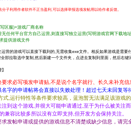
不法分子利用作者软件不正当盈利,可以选择举报选项发帖用以给作者反馈。
不写区服)+游戏厂商名称
c)等或独立运营无任何平台官方自己运营,则直接写独立运营(写明游戏官网下载地址
要求提供游戏文件
的或官方网站独立运营的游戏可以直接下载到的,无需收集exe文件。相反如果游
右键全部拉取选中复制,然后新建一个文件夹，点进去复制到里面，然后右键添加成压
理】
块要求必写项发申请贴,不是说个名字就行、长久未补充信
供名字的申请帖将会直接以失败处理！超过七天未回复等
方式,运行特性等条件要求较高，蓝泡暂无法满足该游戏
注到这个游戏,并很大可能申请通过,至于为什么被关注而
做的兼容比较多所以没有立即支持,但开发方会保持关注。
要求发帖申请或提供的游戏信息不清楚或缺少信息，请完