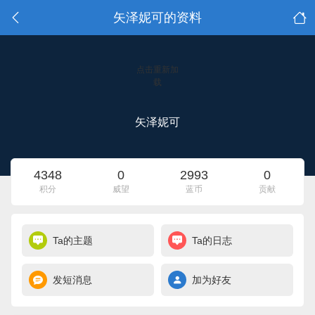
矢泽妮可的资料
点击重新加
载
矢泽妮可
4348
0
2993
0
积分
威望
蓝币
贡献
Ta的主题
Ta的日志
发短消息
加为好友