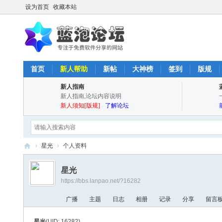
设为首页
收藏本站
首页
新人帮助
新帖
大神榜
签到
版规
新人指南
新人指南,论坛内容说明
新人须知[版规]
-
了解论坛
›
星光
›
个人资料
蓝
星光
泡
https://bbs.lanpao.net/?16282
论
广播
主题
日志
相册
记录
分享
留言
坛
-
星光
(UID: 16282)