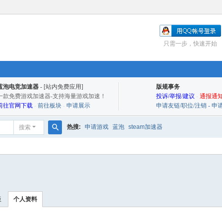
只需一步，快速开始
蓝泡电竞加速器
- [站内免费应用]
版规事务
一款免费游戏加速器-支持海量游戏加速！
投诉/举报/建议
-
通报通知
前往官网下载
-
前往板块
-
申请展示
申请友链/职位/注销 - 
热搜:
申请游戏
蓝泡
steam加速器
搜索
搜
索
板
个人资料