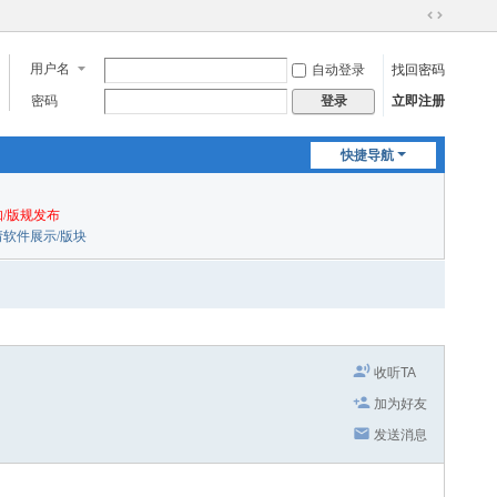
切
换
用户名
自动登录
找回密码
到
宽
密码
立即注册
登录
版
快捷导航
/版规发布
申请软件展示/版块
收听TA
加为好友
发送消息