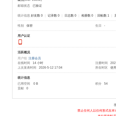
办
邮箱状态
已验证
公
统计信息
好友数 0
|
记录数 0
|
日志数 0
|
相册数 0
|
回帖数 1
|
娱
性别
保密
生日
-
乐
软
用户认证
件
学
活跃概况
习
用户组
注册会员
在线时间
14 小时
注册时间
202
交
上次发表时间
2026-5-12 17:04
所在时区
使
流
统计信息
论
已用空间
0 B
积分
54
坛
贡献
0
|b
bs
.la
禁止任何人以任何形式在本论