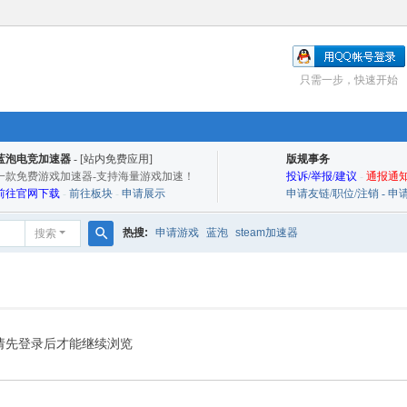
只需一步，快速开始
蓝泡电竞加速器
- [站内免费应用]
版规事务
一款免费游戏加速器-支持海量游戏加速！
投诉/举报/建议
-
通报通知
前往官网下载
-
前往板块
-
申请展示
申请友链/职位/注销 - 
热搜:
申请游戏
蓝泡
steam加速器
搜索
搜
索
请先登录后才能继续浏览