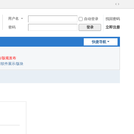
切
换
用户名
自动登录
找回密码
到
宽
密码
立即注册
登录
版
快捷导航
/版规发布
申请软件展示/版块