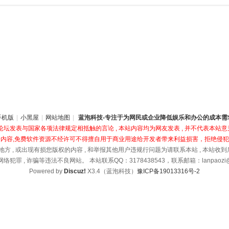
手机版
|
小黑屋
|
网站地图
|
蓝泡科技-专注于为网民或企业降低娱乐和办公的成本需
坛发表与国家各项法律规定相抵触的言论 , 本站内容均为网友发表 , 并不代表本站意见
内容,免费软件资源不经许可不得擅自用于商业用途给开发者带来利益损害，拒绝侵
地方 , 或出现有损您版权的内容 , 和举报其他用户违规行问题为请联系本站 , 本站收
络犯罪 , 诈骗等违法不良网站。 本站联系QQ：3178438543，联系邮箱：lanpaozi@1
Powered by
Discuz!
X3.4（蓝泡科技）
豫ICP备19013316号-2