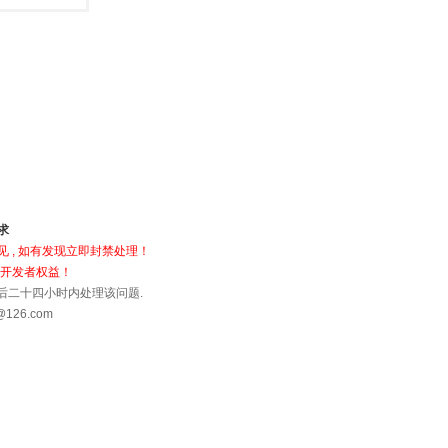
求
 , 如有发现立即封禁处理！
犯开发者权益！
到后二十四小时内处理该问题.
26.com