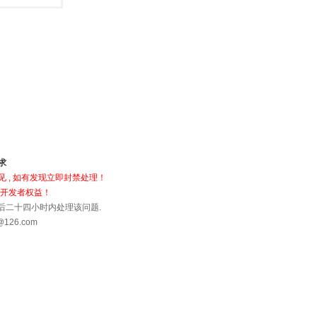
求
 , 如有发现立即封禁处理！
犯开发者权益！
到后二十四小时内处理该问题.
26.com