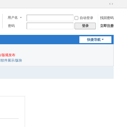
切
换
用户名
自动登录
找回密码
到
宽
密码
立即注册
登录
版
快捷导航
/版规发布
申请软件展示/版块