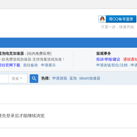
只需一步，快速开始
蓝泡电竞加速器
- [站内免费应用]
版规事务
一款免费游戏加速器-支持海量游戏加速！
投诉/举报/建议
-
通报通知
前往官网下载
-
前往板块
-
申请展示
申请友链/职位/注销 - 
热搜:
申请游戏
蓝泡
steam加速器
搜索
搜
索
请先登录后才能继续浏览