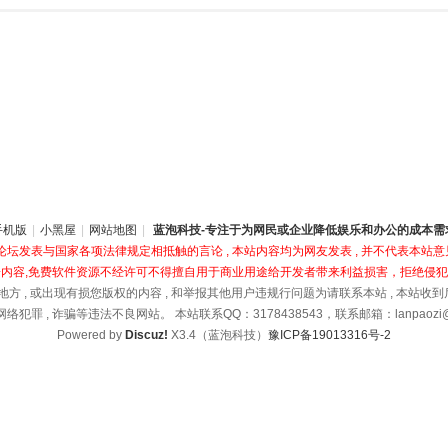
手机版
|
小黑屋
|
网站地图
|
蓝泡科技-专注于为网民或企业降低娱乐和办公的成本需
坛发表与国家各项法律规定相抵触的言论 , 本站内容均为网友发表 , 并不代表本站意见
内容,免费软件资源不经许可不得擅自用于商业用途给开发者带来利益损害，拒绝侵
地方 , 或出现有损您版权的内容 , 和举报其他用户违规行问题为请联系本站 , 本站收
络犯罪 , 诈骗等违法不良网站。 本站联系QQ：3178438543，联系邮箱：lanpaozi@1
Powered by
Discuz!
X3.4（蓝泡科技）
豫ICP备19013316号-2