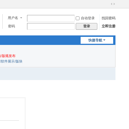
切
换
用户名
自动登录
找回密码
到
宽
密码
立即注册
登录
版
快捷导航
/版规发布
申请软件展示/版块