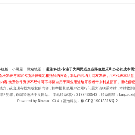
手机版
|
小黑屋
|
网站地图
|
蓝泡科技-专注于为网民或企业降低娱乐和办公的成本需
坛发表与国家各项法律规定相抵触的言论 , 本站内容均为网友发表 , 并不代表本站意见
内容,免费软件资源不经许可不得擅自用于商业用途给开发者带来利益损害，拒绝侵
地方 , 或出现有损您版权的内容 , 和举报其他用户违规行问题为请联系本站 , 本站收
络犯罪 , 诈骗等违法不良网站。 本站联系QQ：3178438543，联系邮箱：lanpaozi@1
Powered by
Discuz!
X3.4（蓝泡科技）
豫ICP备19013316号-2