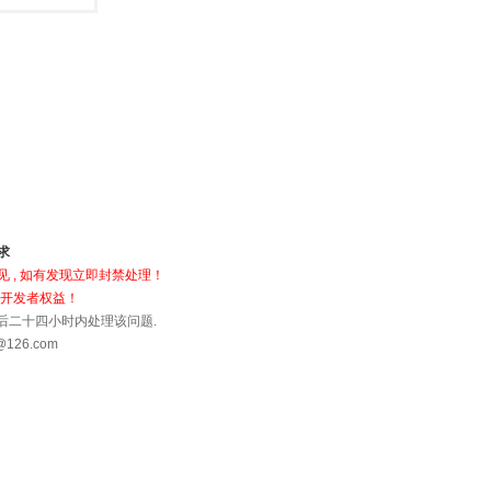
求
 , 如有发现立即封禁处理！
犯开发者权益！
到后二十四小时内处理该问题.
26.com