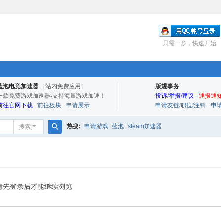
只需一步，快速开始
蓝泡电竞加速器
- [站内免费应用]
版规事务
一款免费游戏加速器-支持海量游戏加速！
投诉/举报/建议
-
通报通知
前往官网下载
-
前往板块
-
申请展示
申请友链/职位/注销 - 
热搜:
申请游戏
蓝泡
steam加速器
搜索
搜
索
请先登录后才能继续浏览