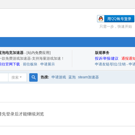
只需一步，快速开始
蓝泡电竞加速器
- [站内免费应用]
版规事务
一款免费游戏加速器-支持海量游戏加速！
投诉/举报/建议
-
通报通知
前往官网下载
-
前往板块
-
申请展示
申请友链/职位/注销 - 
热搜:
申请游戏
蓝泡
steam加速器
搜索
搜
索
请先登录后才能继续浏览