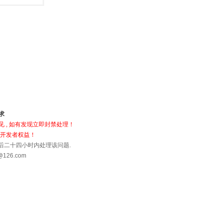
求
 , 如有发现立即封禁处理！
犯开发者权益！
到后二十四小时内处理该问题.
26.com