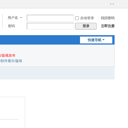
切
换
用户名
自动登录
找回密码
到
宽
密码
立即注册
登录
版
快捷导航
/版规发布
申请软件展示/版块