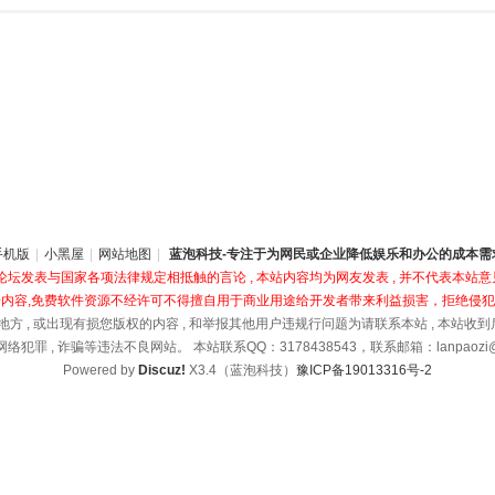
手机版
|
小黑屋
|
网站地图
|
蓝泡科技-专注于为网民或企业降低娱乐和办公的成本需
坛发表与国家各项法律规定相抵触的言论 , 本站内容均为网友发表 , 并不代表本站意见
内容,免费软件资源不经许可不得擅自用于商业用途给开发者带来利益损害，拒绝侵
地方 , 或出现有损您版权的内容 , 和举报其他用户违规行问题为请联系本站 , 本站收
络犯罪 , 诈骗等违法不良网站。 本站联系QQ：3178438543，联系邮箱：lanpaozi@1
Powered by
Discuz!
X3.4（蓝泡科技）
豫ICP备19013316号-2